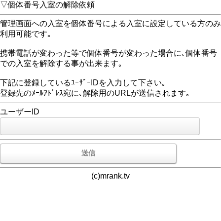
▽個体番号入室の解除依頼
管理画面への入室を個体番号による入室に設定している方のみ
利用可能です｡
携帯電話が変わった等で個体番号が変わった場合に､個体番号
での入室を解除する事が出来ます｡
下記に登録しているﾕｰｻﾞｰIDを入力して下さい｡
登録先のﾒｰﾙｱﾄﾞﾚｽ宛に､解除用のURLが送信されます｡
ユーザーID
(c)mrank.tv